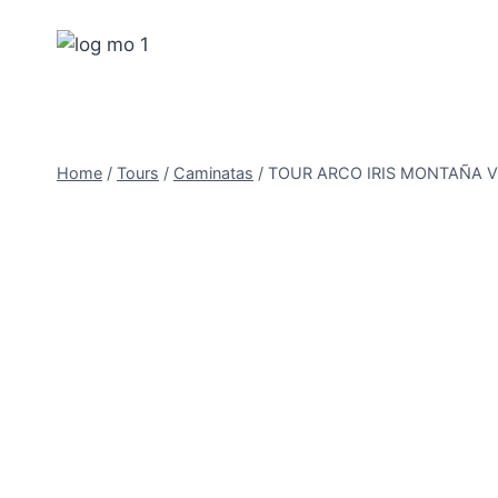
Skip
to
content
Home
/
Tours
/
Caminatas
/
TOUR ARCO IRIS MONTAÑA V